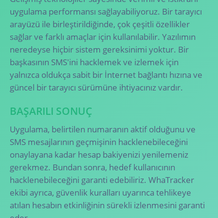
uygulama performansı sağlayabiliyoruz. Bir tarayıcı
arayüzü ile birleştirildiğinde, çok çeşitli özellikler
sağlar ve farklı amaçlar için kullanılabilir. Yazılımın
neredeyse hiçbir sistem gereksinimi yoktur. Bir
başkasının SMS'ini hacklemek ve izlemek için
yalnızca oldukça sabit bir İnternet bağlantı hızına ve
güncel bir tarayıcı sürümüne ihtiyacınız vardır.
BAŞARILI SONUÇ
Uygulama, belirtilen numaranın aktif olduğunu ve
SMS mesajlarının geçmişinin hacklenebileceğini
onaylayana kadar hesap bakiyenizi yenilemeniz
gerekmez. Bundan sonra, hedef kullanıcının
hacklenebileceğini garanti edebiliriz. WhaTracker
ekibi ayrıca, güvenlik kuralları uyarınca tehlikeye
atılan hesabın etkinliğinin sürekli izlenmesini garanti
eder.