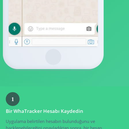
1
Bir WhaTracker Hesabı Kaydedin
Uygulama belirtilen hesabın bulunduğunu ve
hacklenebileceğini onayladıktan sonra, bir hesap