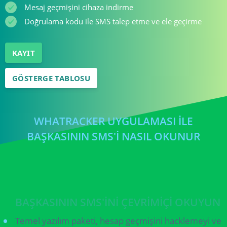
Mesaj geçmişini cihaza indirme
Doğrulama kodu ile SMS talep etme ve ele geçirme
KAYIT
GÖSTERGE TABLOSU
WHATRACKER UYGULAMASI ILE
BAŞKASININ SMS'I NASIL OKUNUR
BAŞKASININ SMS'INI ÇEVRIMIÇI OKUYUN
Temel yazılım paketi, hesap geçmişini hacklemeyi ve