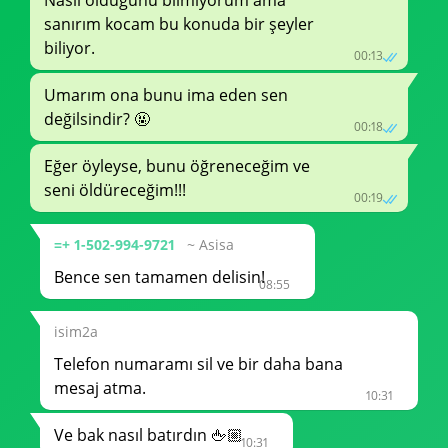
Nasıl olduğunu bilmiyorum ama
sanırım kocam bu konuda bir şeyler
biliyor.
00:13
Umarım ona bunu ima eden sen
değilsindir? 🤬
00:18
Eğer öyleyse, bunu öğreneceğim ve
seni öldüreceğim!!!
00:19
=+ 1-502-994-9721
~ Asisa
Bence sen tamamen delisin!
08:55
isim2a
Telefon numaramı sil ve bir daha bana
mesaj atma.
10:31
Ve bak nasıl batırdın 🖕🏼
10:31