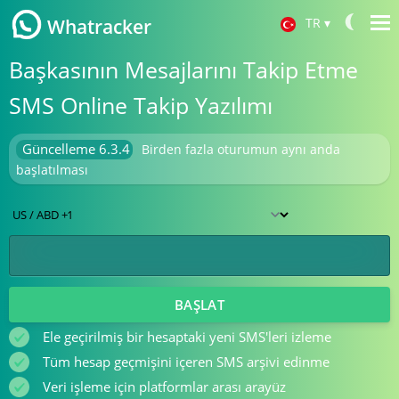
TR
▾
Whatracker
Başkasının Mesajlarını Takip Etme
Español
SMS Online Takip Yazılımı
Français
Deutsch
Güncelleme 6.3.4
Birden fazla oturumun aynı anda
中文
başlatılması
日本
Portuguese (Brazil)
Хинди हिन्दी
Italiano
BAŞLAT
English
Ele geçirilmiş bir hesaptaki yeni SMS'leri izleme
Tüm hesap geçmişini içeren SMS arşivi edinme
Veri işleme için platformlar arası arayüz