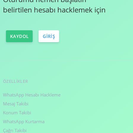
belirtilen hesabı hacklemek için
KAYDOL
GIRIŞ
ÖZELLIKLER
WhatsApp Hesabı Hackleme
Mesaj Takibi
Konum Takibi
WhatsApp Kurtarma
Çağrı Takibi